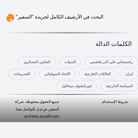
البحث في الأرشيف الكامل لجريدة "السفير"
الكلمات الدالة
رفسنجاني علي اكبر هاشمي
الندوات
التعاون العسكري
ايران
العلاقات الخارجية
الاتحاد السوفياتي
التصريحات
السياسة الخارجية
غورباتشوف ميخائيل
شروط الإستخدام
جميع الحقوق محفوظة، شركة
السفير ش.م.ل
للتواصل معنا
archives.assafir.com