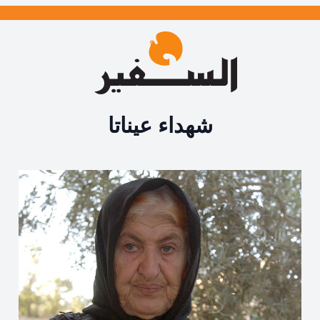
شهداء عيناتا