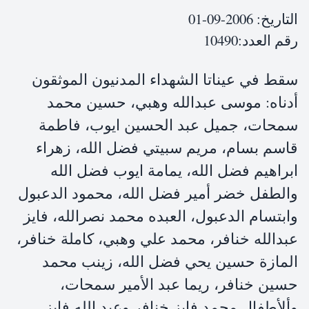
التاريخ:
2006-09-01
رقم العدد:
10490
سقط في عيناتا الشهداء المدنيون الموثقون
أدناه: موسى عبدالله وهبي، حسين محمد
سمحات، جميل عبد الحسين ايوب، فاطمة
قاسم بسام، مريم سبيتي فضل الله، زهراء
ابراهيم فضل الله، يمامة ايوب فضل الله
والطفل خضر أمير فضل الله، محمود الدعبول
وابتسام الدعبول، العبده محمد نصرالله، فايز
عبدالله خنافر، محمد علي وهبي، كاملة خنافر،
المازة حسين يحي فضل الله، زينب محمد
حسين خنافر، ريما عبد الأمير سمحات،
وألأطفال محمد فايز خنافر وعبد الله فايز