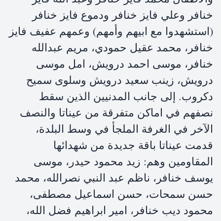
خنافر وعلي فايز خنافر ودموع فايز خنافر
(استشهدوا مع ابيهم وأمهم) وعمهم عفيف فايز
خنافر، محمد عقيل حمودي، مريم عبدالله
خنافر، موسى احمد درويش، امل موسى
درويش، زينب سعيد درويش وسلوى سميح
دكروب. إلى جانب المدنيين الذين سقط
نصفهم في اماكن متفرقة من عيناتا والنصف
الآخر في الغرفة الملجأ في وسط البلدة،
قدمت عيناتا باقة جديدة من شهدائها
المقاومين وهم: زيد محمود حيدر، موسى
يوسف خنافر، ناظم عبد النبي نصرالله، محمد
حسن سمحات، حسن اسماعيل مصطفى،
محمود ديب خنافر، امير ابراهيم فضل الله،